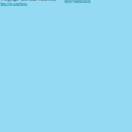
info@yarflower.ru
http://vk.com/bicoz