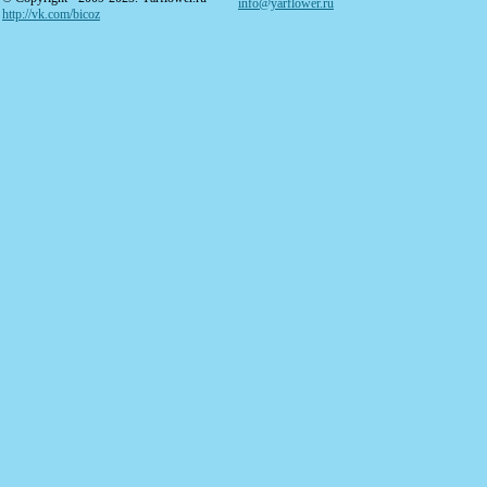
info@yarflower.ru
http://vk.com/bicoz