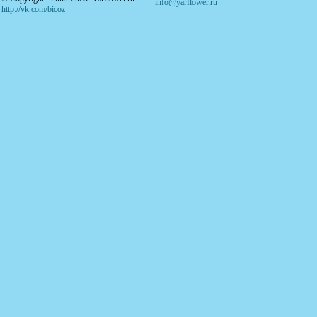
info@yarflower.ru
http://vk.com/bicoz