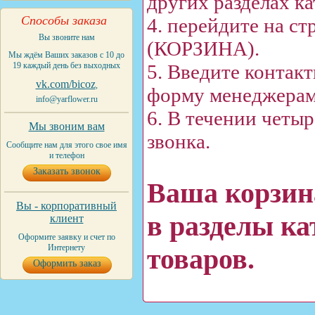
других разделах ка
Способы заказа
4. перейдите на с
Вы звоните нам
(КОРЗИНА).
Мы ждём Ваших заказов с 10 до
19 каждый день без выходных
5. Введите контак
vk.com/bicoz
,
форму менеджерам
info@yarflower.ru
6. В течении четы
Мы звоним вам
звонка.
Сообщите нам для этого свое имя
и телефон
Заказать звонок
Ваша корзин
Вы - корпоративный
в разделы ка
клиент
Оформите заявку и счет по
Интернету
товаров.
Оформить заказ