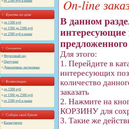
On-line зака
от 2500 руб и выше
Букеты по цене
В данном разде
до 1500 руб
от 1500 до 2500 руб
интересующие 
от 2500 руб и выше
предложенного 
Сухоцветы
Для этого:
Фруктовый сад
1. Перейдите в кат
Цветущие
Декоративно лиственные
интересующих поз
количество данного
Композиции
до 1500 руб
заказать
от 1500 до 2500 руб
2. Нажмите на кн
от 2500 руб и выше
КОРЗИНУ для сохр
Собери свой букет
3. Такие же действ
Калькулятор