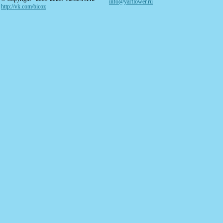
info@yarflower.ru
http://vk.com/bicoz