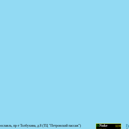
рославль, пр-т Толбухина, д.8 (ТЦ "Петровский пассаж")
Bi
Nuke
Ра
3239