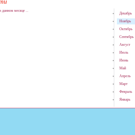
ти
в данном месяце ...
Декабрь
Ноябрь
Октябрь
Сентябрь
Август
Июль
Июнь
Май
Апрель
Март
Февраль
Январь