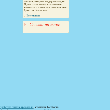
эмоции, которые вы дарите людям!
Я уже стала вашим постоянным
клиентом и очень довольна каждым
букетом. Удачи вам!
Все отзывы
Ссылки по теме
зработка сайтов ярославль
, компания NetRoom