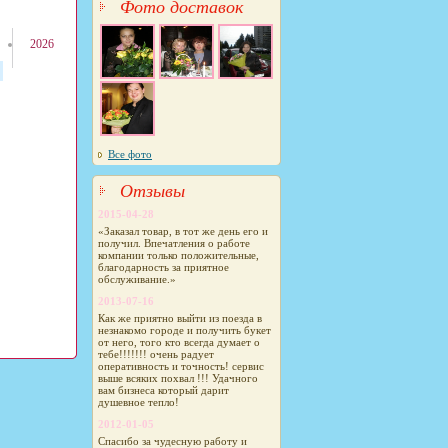
Фото доставок
2026
Все фото
Отзывы
2015-04-28
«Заказал товар, в тот же день его и
получил. Впечатления о работе
компании только положительные,
благодарность за приятное
обслуживание.»
2013-07-16
Как же приятно выйти из поезда в
незнакомо городе и получить букет
от него, того кто всегда думает о
тебе!!!!!!! очень радует
оперативность и точность! сервис
выше всяких похвал !!! Удачного
вам бизнеса который дарит
душевное тепло!
2012-01-05
Спасибо за чудесную работу и