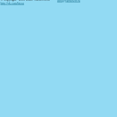
info@yarflower.ru
http://vk.com/bicoz