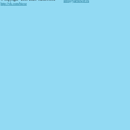
info@yarflower.ru
http://vk.com/bicoz