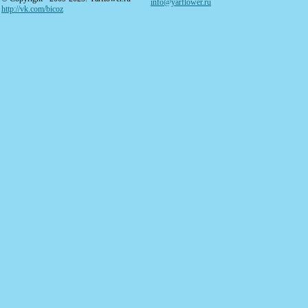
info@yarflower.ru
http://vk.com/bicoz